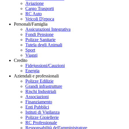
Aviazione
Cargo Trasporti
RC Auto
Veicoli D'epoca
Personali/Famiglia
Assicurazioni Integrativa
Fondi Pensione
Polizze Sanitarie
Tutela degli Animali
Sport
Viaggi
Credito
Fidejussioni/Cauzioni
Energia
Aziendali e professionali
Polizze Edilizie
Grandi infrastrutture
Rischi Industriali
Associazioni
Finanziamento
Enti Pubblici
Istituti di Vigilanza
Polizze Gioiellerie
RC Professionale
Responsabilità dell'amministratore