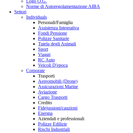
Logo O.G.
Norme di Autoregolamentazione AIBA
Settori
Individuals
Personali/Famiglia
Assistenza Integrativa
Fondi Pensione
Polizze Sanitarie
Tutela degli Animali
Sport
Viaggi
RC Auto
Veicoli D'epoca
Corporate
Trasporti
Aereomobili (Drone)
Assicurazioni Marine
Aviazione
Cargo Trasporti
Credito
Fidejussioni/cauzioni
Energia
Aziendali e professionali
Polizze Edilizie
Rischi Industriali