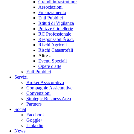
Grandi infrastrutture
Associazioni
Finanziamento
Enti Pubblici
Istituti di Vigilanza
Polizze Gioiellerie
RC Professionale
Responsabilità a.d.
Rischi Agricoli
Rischi Catastrofali
Altre ...
Eventi Speciali
Opere d'arte
Enti Pubblici
Servizi
Broker Assicurativo
Compagnie Assicurative
Convenzioni
Strategic Business Area
Partners
Social
Facebook
Goggle+
Linkedin
News