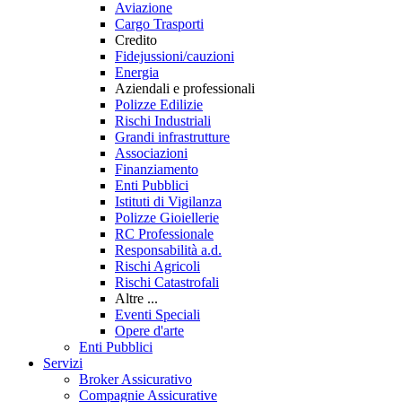
Aviazione
Cargo Trasporti
Credito
Fidejussioni/cauzioni
Energia
Aziendali e professionali
Polizze Edilizie
Rischi Industriali
Grandi infrastrutture
Associazioni
Finanziamento
Enti Pubblici
Istituti di Vigilanza
Polizze Gioiellerie
RC Professionale
Responsabilità a.d.
Rischi Agricoli
Rischi Catastrofali
Altre ...
Eventi Speciali
Opere d'arte
Enti Pubblici
Servizi
Broker Assicurativo
Compagnie Assicurative