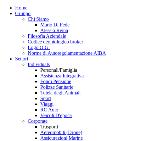
Home
Gruppo
Chi Siamo
Mario Di Fede
Alessio Reina
Filosofia Aziendale
Codice deontologico broker
Logo O.G.
Norme di Autoregolamentazione AIBA
Settori
Individuals
Personali/Famiglia
Assistenza Integrativa
Fondi Pensione
Polizze Sanitarie
Tutela degli Animali
Sport
Viaggi
RC Auto
Veicoli D'epoca
Corporate
Trasporti
Aereomobili (Drone)
Assicurazioni Marine