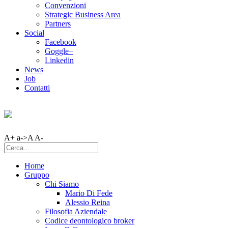
Convenzioni
Strategic Business Area
Partners
Social
Facebook
Goggle+
Linkedin
News
Job
Contatti
A+
a->A
A-
Home
Gruppo
Chi Siamo
Mario Di Fede
Alessio Reina
Filosofia Aziendale
Codice deontologico broker