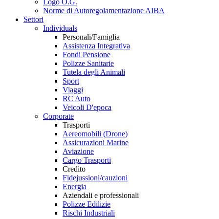
Logo O.G.
Norme di Autoregolamentazione AIBA
Settori
Individuals
Personali/Famiglia
Assistenza Integrativa
Fondi Pensione
Polizze Sanitarie
Tutela degli Animali
Sport
Viaggi
RC Auto
Veicoli D'epoca
Corporate
Trasporti
Aereomobili (Drone)
Assicurazioni Marine
Aviazione
Cargo Trasporti
Credito
Fidejussioni/cauzioni
Energia
Aziendali e professionali
Polizze Edilizie
Rischi Industriali