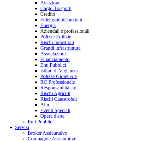
Aviazione
Cargo Trasporti
Credito
Fidejussioni/cauzioni
Energia
Aziendali e professionali
Polizze Edilizie
Rischi Industriali
Grandi infrastrutture
Associazioni
Finanziamento
Enti Pubblici
Istituti di Vigilanza
Polizze Gioiellerie
RC Professionale
Responsabilità a.d.
Rischi Agricoli
Rischi Catastrofali
Altre ...
Eventi Speciali
Opere d'arte
Enti Pubblici
Servizi
Broker Assicurativo
Compagnie Assicurative