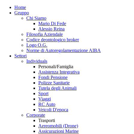
Home
Gruppo
Chi Siamo
Mario Di Fede
Alessio Reina
Filosofia Aziendale
Codice deontologico broker
Logo O.G.
Norme di Autoregolamentazione AIBA
Settori
Individuals
Personali/Famiglia
Assistenza Integrativa
Fondi Pensione
Polizze Sanitarie
Tutela degli Animali
Sport
Viaggi
RC Auto
Veicoli D'epoca
Corporate
Trasporti
Aereomobili (Drone)
Assicurazioni Marine