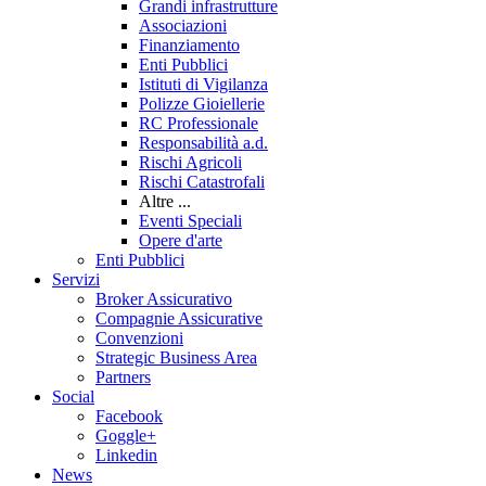
Grandi infrastrutture
Associazioni
Finanziamento
Enti Pubblici
Istituti di Vigilanza
Polizze Gioiellerie
RC Professionale
Responsabilità a.d.
Rischi Agricoli
Rischi Catastrofali
Altre ...
Eventi Speciali
Opere d'arte
Enti Pubblici
Servizi
Broker Assicurativo
Compagnie Assicurative
Convenzioni
Strategic Business Area
Partners
Social
Facebook
Goggle+
Linkedin
News