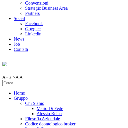
Convenzioni
Strategic Business Area
Partners
Social
Facebook
Goggle+
Linkedin
News
Job
Contatti
A+
a->A
A-
Home
Gruppo
Chi Siamo
Mario Di Fede
Alessio Reina
Filosofia Aziendale
Codice deontologico broker